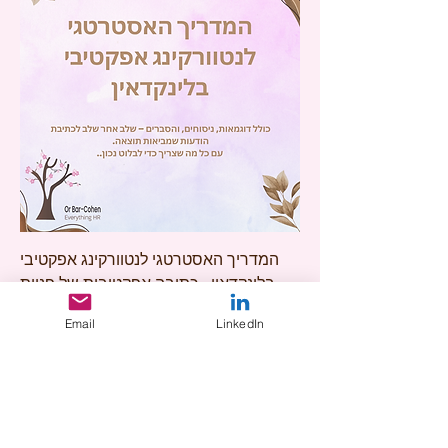
המדריך האסטרטגי לנטוורקינג אפקטיבי
בלינקדאין - כתיבה אפקטיבית של פניות
וחיבורים
Email
LinkedIn
Price
‏279.90 ‏₪
קובץ תבניות מודל ס.ט.א.ר לכתי