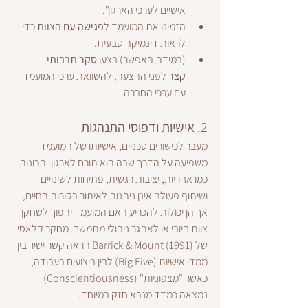
אישיים לערכי הארגון".
הזמינו את המועמד ל
פגישה עם הצוות
 כדי 
לראות דינמיקה טבעית.
(במידת האפשר) בצעו 
סקר תרבותי 
קצר
 לפני ההצעה, להשוואת ערכי המועמד 
עם ערכי החברה.
2. 
אישיות ודפוסי התנהגות
מעבר לכישורים טכניים, אישיותו של המועמד 
משפיעה על הדרך שבה הוא תורם לארגון. תכונות 
כמו אחריות, יציבות רגשית, פתיחות לשינויים 
ושיתוף פעולה אינן ניתנות לאיתור בקורות החיים, 
אך הן יכולות להכריע האם המועמד יהפוך לשחקן 
צוות חיובי או לאתגר ניהולי מתמשך. מחקר קלאסי 
של Barrick & Mount (1991) הראה קשר ישיר בין 
ממדי אישיות (Big Five) לבין ביצועים בעבודה, 
כאשר "מצפוניות" (Conscientiousness) 
נמצאה כמדד מנבא חזק במיוחד.