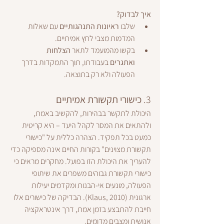
איך לבדוק?
שלבו 
ראיונות התנהגותיים
 עם שאלות 
המדמות מצבי לחץ אמיתיים.
בקשו מהמועמד לתאר 
הצלחות 
ואתגרים
 בעבודתו, תוך התמקדות בדרך 
הפעולה ולא רק בתוצאה.
3. 
כישורי תקשורת אמיתיים
היכולת לתקשר בבהירות, להקשיב באמת, 
ולהתאים את המסר לקהל היעד – היא קריטית 
כמעט בכל תפקיד. הצהרה כללית על "כישורי 
תקשורת מצוינים" בקורות החיים אינה מספיקה כדי 
להעריך את היכולת הזו בפועל. מחקרים מראים כי 
כישורי תקשורת גבוהים משפרים את שיתופי 
הפעולה, מונעים אי-הבנות ומקדמים יעילות 
ארגונית (Klaus, 2010). הבדיקה של כישורים אלו 
חייבת להתבצע בזמן אמת, דרך אינטראקציה 
אנושית ומצבים מדומים.