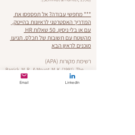
*** מחפשי עבודה? אל תפספסו את 
המדריך האסטרטגי לראיונות בהייטק, 
עם או בלי ניסיון. 50 שאלות HR 
מהשטח עם תשובות של תכלס. 
תגיעו 
מוכנים לראיון הבא
רשימת מקורות (APA)
Barrick, M. R., & Mount, M. K. (1991). The 
Big Five personality dimensions and job 
Email
LinkedIn
performance: A meta‐analysis. 
Personnel 
Psychology, 44
(1), 1–26.Boxall, P., & 
Purcell, J. (2011). 
Strategy and human 
resource management
. Palgrave 
Macmillan.Brown, P., & Hesketh, A. (2004). 
The mismanagement of talent: 
Employability and jobs in the knowledge 
economy
. Oxford University Press.Deci, E. 