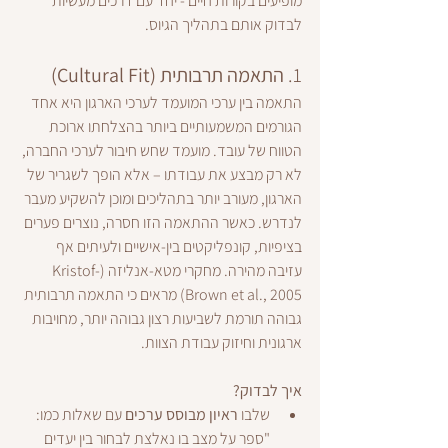
מופיעים בקורות חיים - יחד עם דרכים מעשיות 
לבדוק אותם בתהליך הגיוס.
1. 
התאמה תרבותית (Cultural Fit)
התאמה בין ערכי המועמד לערכי הארגון היא אחד 
הגורמים המשמעותיים ביותר בהצלחתו ארוכת 
הטווח של עובד. מועמד שחש חיבור לערכי החברה, 
לא רק מבצע את עבודתו – אלא הופך לשגריר של 
הארגון, מעורב יותר בתהליכים ומוכן להשקיע מעבר 
לנדרש. כאשר ההתאמה הזו חסרה, נוצרים פערים 
בציפיות, קונפליקטים בין-אישיים ולעיתים אף 
עזיבה מהירה. מחקרי מטא-אנליזה (Kristof-
Brown et al., 2005) מראים כי התאמה תרבותית 
גבוהה תורמת לשביעות רצון גבוהה יותר, מחויבות 
ארגונית וחיזוק עבודת הצוות.
איך לבדוק?
שלבו 
ראיון מבוסס ערכים
 עם שאלות כמו: 
"ספר על מצב בו נאלצת לבחור בין יעדים 