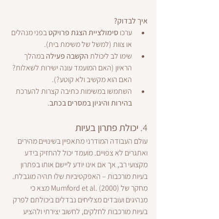
איך לבדוק?
ערכו 
סימולציית הצגת פרויקט
 בפני מנהלים 
או צוות (למשל של משימת בית).
שימו לב ליכולת 
הקשבה פעילה
 במהלך 
הראיון (האם המועמד עונה ישירות לשאלות? 
האם הוא מקשיב ולא קוטע?).
השתמשו במשימות כתיבה קצרות להערכת 
בהירות והיגיון במסרים בכתב
.
4. 
יכולת פתרון בעיות
עולם העבודה המודרני מתאפיין בשינויים מהירים 
ואתגרים לא צפויים. מועמד יכול להחזיק בידע 
מקצועי רב, אך אם אינו יודע ליישם אותו בפתרון 
בעיות מורכבות – האפקטיביות שלו תהיה מוגבלת. 
מחקר של Mumford et al. (2000) מצא כי 
מנהיגים ועובדים מצליחים נבדלים ביכולתם לפרק 
בעיות מורכבות לחלקים, לחשוב יצירתי ולהציע 