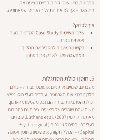
פתרונות ברי-יישום. קורות החיים מציגים את 
התוצאה – אך לא את התהליך הקריטי שמאחוריה.
איך לבדוק?
שלבו 
משימות Case Study
 המדמות בעיה 
אמיתית בארגון.
בקשו מהמועמד להסביר 
את תהליך 
המחשבה
 שלו, לא רק את הפתרון.
5. 
חוסן ויכולת הסתגלות
משברים, שינויים ארגוניים או עומסי עבודה – כולם 
חלק מהמציאות הארגונית. עובדים בעלי חוסן נפשי 
ויכולת הסתגלות גבוהה הם נכס משמעותי לארגון, 
משום שהם שומרים על ביצועים יציבים גם בסביבות 
מאתגרות. לפי Luthans et al. (2007), עובדים 
בעלי "הון פסיכולוגי" גבוה (Psychological 
Capital) – הכולל תקווה, אופטימיות, חוסן ואמונה 
ביכולות – מציגים רמות גבוהות יותר של מחויבות, 