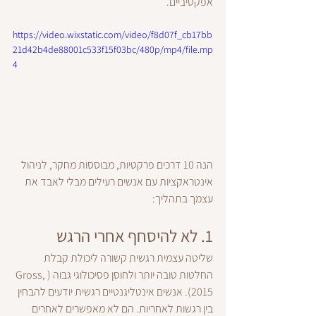
אפקטיביים.
https://video.wixstatic.com/video/f8d07f_cb17bb
21d42b4de88001c533f15f03bc/480p/mp4/file.mp
4
הנה 10 דרכים פרקטיות, מבוססות מחקר, לניהול 
אינטראקציות עם אנשים רעילים מבלי לאבד את 
עצמך בתהליך:
1. 
לא להיסחף אחרי הרגש
שליטה עצמית רגשית קשורה ליכולת קבלת 
החלטות טובה יותר ולחוסן פסיכולוגי גבוה (Gross, 
2015). אנשים אינטליגנטיים רגשית יודעים להבחין 
בין רגשות לאחריות. הם לא מאפשרים לאחרים 