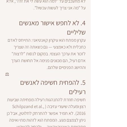
לא מתעכבים על "למה הוא עשה לי את זה?", אלא 
על "מה אני צריך לעשות עכשיו?".
4. 
לא לחפש אישור מאנשים 
שליליים
עקרון מפתח הוא עיקרון קאנטיאני: התייחס לאדם 
כתכלית ולא כאמצעי — גם כשאתה זה שצריך 
לזכור את ערכך העצמי. במקום לנסות "לרצות" 
אדם רעיל, הם מכוונים פנימה אל תחושת הערך 
וההישג הפנימיים שלהם.
⚖️
5. 
להפחית חשיפה לאנשים 
רעילים
חשיפה חוזרת להתנהגות רעילה מפחיתה שביעות 
רצון ומעלה שיעורי עזיבה (Schilpzand et al., 
2016). לא תמיד אפשר להתרחק לחלוטין, אבל כן 
ניתן לצמצם מגע. המפתח הוא לזהות מתי ואיפה 
מתקיימת האינטראקציה — ולבחור להשקיע 