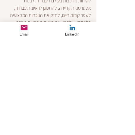
לשיחות מורכבות בעולם העבודה, לבנות 
אסטרטגיית קריירה, להתכונן לראיונות עבודה, 
לשפר קורות חיים, לחזק את הנוכחות המקצועית 
בלינקדאין ולתכנן את הצעדים הבאים בצורה 
מושכלת ומדויקת.
Email
LinkedIn
המטרה היא לא רק להתמודד עם האתגר הנוכחי, 
אלא גם למנף אותו להזדמנויות עתידיות.
חשוב להדגיש:
 השירותים שאני מספק מתמקדים 
בליווי קריירה, משאבי אנוש, מיתוג מקצועי והכנה 
לתהליכים בעולם העבודה. השירות אינו מהווה ייעוץ 
משפטי, אינו מחליף ייעוץ משפטי ואינו כולל מתן 
חוות דעת משפטיות או פרשנות משפטית לדיני 
עבודה.
גילוי נאות והבהרה חשובה
מאמר זה נועד לספק מידע כללי, ידע מקצועי 
ותובנות מעולם העבודה, משאבי האנוש ופיתוח 