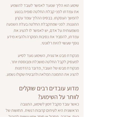
שימוע הוא הליך שנועד לאפשר לעובד להשמיע 
את עמדתו לפני קבלת החלטה סופית בנוגע 
להמשך העסקתו. בבסיס ההליך עומד עקרון 
ההוגנות: לפני שמתקבלת החלטה בעלת השפעה 
משמעותית על אדם, יש לאפשר לו להציג את 
עמדתו, להסביר את נסיבות המקרה ולהביא מידע 
נוסף שעשוי להיות רלוונטי.
מנקודת מבט ארגונית, השימוע נועד לסייע 
למעסיק לקבל החלטה מושכלת ומבוססת יותר. 
מנקודת מבטו של העובד, מדובר בהזדמנות 
להציג את התמונה המלאה ולהבטיח שקולו נשמע.
מדוע עובדים רבים שוקלים 
לוותר על השימוע?
כאשר עובד מקבל זימון לשימוע, התגובה 
הראשונית היא לעיתים קרובות רגשית. תחושות של 
כעס, אכזבה, תסכול או חוסר אמון עשויות להוביל 