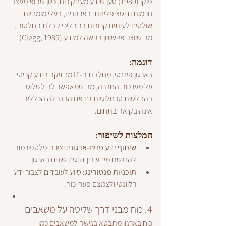
פוקו (1980) טען שידע מעניק כוח, כיוון שהוא מעצב 
נורמות ודיסציפלינות. בארגונים, בעלי מומחיות 
שולטים לעיתים קרובות בתהליכי קבלת החלטות, 
מה שיוצר אי-שוויון בגישה למידע (Clegg, 1989).
דוגמה:
בארגון פיננסי, מחלקת ה-IT מחזיקה בידע קריטי 
על מערכות החברה, מה שמאפשר לה לשלוט 
בהחלטות טכנולוגיות גם אם ההנהלה הכללית 
אינה בקיאה בתחום.
המלצות לשיפור:
שיתוף ידע פנים-ארגוני:
 יצירת פלטפורמות 
להנגשת מידע בין דרגים שונים בארגון.
תוכניות מנטורינג:
 סיוע לעובדים לצבור ידע 
רלוונטי ולצמצם פערי כוח.
4. כוח מבני דרך שליטה על משאבים
כוח בארגון מתבטא בגישה למשאבים כמו 