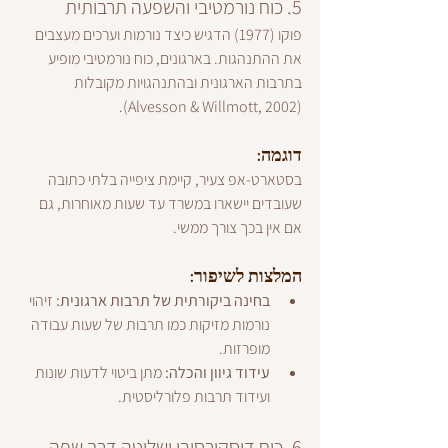
5. כוח נורמטיבי והשפעה תרבותית
פוקו (1977) הדגיש כיצד נורמות וערכים מעצבים 
את ההתנהגות. בארגונים, כוח נורמטיבי מופיע 
בתרבות הארגונית ובהתנהגויות מקובלות 
(Alvesson & Willmott, 2002).
דוגמה:
בסטארט-אפ צעיר, קיימת ציפייה בלתי כתובה 
שעובדים יישארו במשרד עד שעות מאוחרות, גם 
אם אין בכך צורך ממשי.
המלצות לשיפור:
בחינה ביקורתית של תרבות ארגונית:
 זיהוי 
נורמות מזיקות כמו תרבות של שעות עבודה 
מופרזות.
עידוד גיוון והכלה:
 מתן ביטוי לדעות שונות 
ועידוד תרבות פלורליסטית.
6. כוח דיסקורסיבי ושליטה דרך שפה