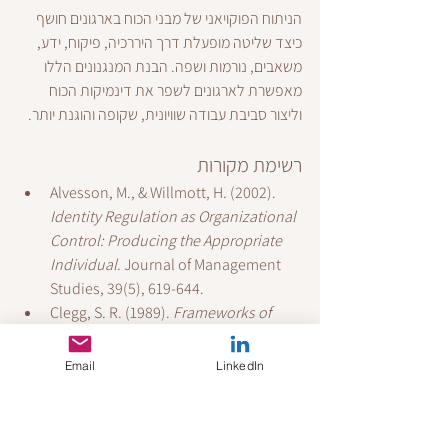
הניתוח הפוקויאני של מבני הכוח בארגונים חושף 
כיצד שליטה מופעלת דרך היררכיה, פיקוח, ידע, 
משאבים, נורמות ושפה. הבנת המנגנונים הללו 
מאפשרת לארגונים לשפר את דינמיקות הכוח 
וליצור סביבת עבודה שוויונית, שקופה והוגנת יותר.
רשימת מקורות
Alvesson, M., & Willmott, H. (2002). 
Identity Regulation as Organizational 
Control: Producing the Appropriate 
Individual
. Journal of Management 
Studies, 39(5), 619-644.
Clegg, S. R. (1989). 
Frameworks of 
Power
. Sage.
Fairclough, N. (2005). 
Critical 
Email
LinkedIn
Discourse Analysis
. Longman.
Foucault, M. (1977). 
Discipline and 
Punish: The Birth of the Prison
. 