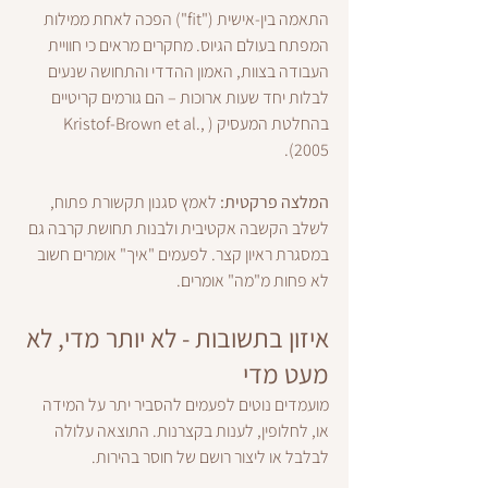
התאמה בין-אישית ("fit") הפכה לאחת ממילות 
המפתח בעולם הגיוס. מחקרים מראים כי חוויית 
העבודה בצוות, האמון ההדדי והתחושה שנעים 
לבלות יחד שעות ארוכות – הם גורמים קריטיים 
בהחלטת המעסיק (Kristof-Brown et al., 
2005).
המלצה פרקטית:
 לאמץ סגנון תקשורת פתוח, 
לשלב הקשבה אקטיבית ולבנות תחושת קרבה גם 
במסגרת ראיון קצר. לפעמים "איך" אומרים חשוב 
לא פחות מ"מה" אומרים.
איזון בתשובות - לא יותר מדי, לא 
מעט מדי
מועמדים נוטים לפעמים להסביר יתר על המידה 
או, לחלופין, לענות בקצרנות. התוצאה עלולה 
לבלבל או ליצור רושם של חוסר בהירות.