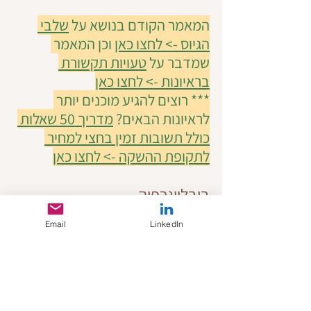
המאמר הקודם בנושא על 
שלבי 
הגיוס -> לחצו כאן
 וכן המאמר 
שמדבר על 
טעויות תקשורת 
בראיונות -> לחצו כאן
*** רוצים להגיע מוכנים יותר 
לראיונות הבאים? 
מדריך 50 שאלות 
כולל תשובות זמין בחצי למחיר 
לתקופת ההשקה -> לחצו כאן
ביבליוגרפיה
Campion, M. A., Palmer, D. K., & 
Email
LinkedIn
Campion, J. E. (1997). 
A review of 
structure in the selection interview
. 
Personnel Psychology, 50(3), 655-702.
Highhouse, S. (2008). 
Stubborn 
reliance on intuition and subjectivity 