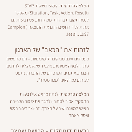
המלצה פרקטית:
 שימוש בשיטת STAR 
(Situation, Task, Action, Result) מאפשר 
לנסח תשובות ברורות, ממוקדות, שמדגישות גם 
את תהליך החשיבה וגם את התוצאה (Campion 
et al., 1997).
לזהות את "הכאב" של הארגון
מעסיקים אינם מגייסים רק מיומנויות – הם מחפשים 
פתרון לבעיה אמיתית. מועמד שלא מצליח להדגים 
הבנה באתגרים המרכזיים של החברה, נתפס 
לעיתים כמי שאינו "מכוון מטרה".
המלצה פרקטית:
 לנתח מראש אילו בעיות 
התפקיד אמור לפתור, ולחבר את סיפור הקריירה 
האישי למענה ישיר על הצורך. זה יוצר חיבור רגשי 
ועסקי כאחד.
נראות דיגיטלית - הרושם שנוצר 