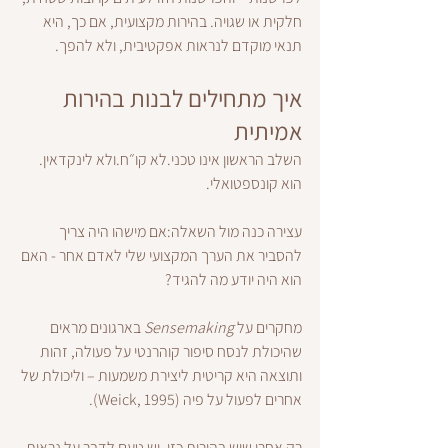
חלקית או שגויה. בהירות מקצועית, אם כך, היא 
תנאי מוקדם לנראות אפקטיבית, ולא להפך.
איך מתחילים לבנות בהירות 
אמיתית
השלב הראשון אינו טכני.לא קו״ח.ולא לינקדאין.
הוא קונספטואלי.
עצירה כנה מול השאלה:אם מישהו היה צריך 
להסביר את הערך המקצועי שלי לאדם אחר - האם 
הוא היה יודע מה להגיד?
מחקרים על 
Sensemaking
 בארגונים מראים 
שהיכולת לנסח סיפור קוהרנטי על פעולה, זהות 
ותוצאה היא קריטית ליצירת משמעות – וליכולת של 
אחרים לפעול על פיה (Weick, 1995).
רק אחרי שיש בהירות כזו, יש טעם לדבר על נראות, 