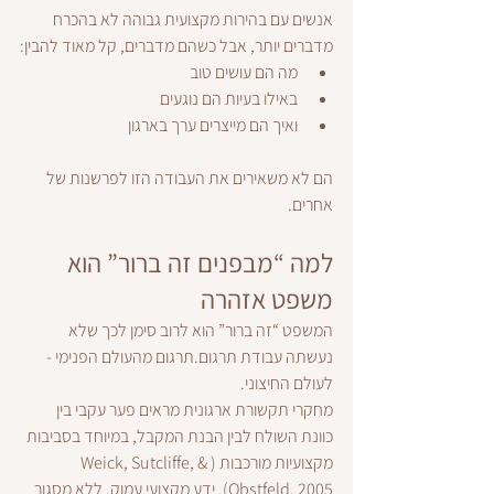
אנשים עם בהירות מקצועית גבוהה לא בהכרח 
מדברים יותר, אבל כשהם מדברים, קל מאוד להבין:
מה הם עושים טוב
באילו בעיות הם נוגעים
ואיך הם מייצרים ערך בארגון
הם לא משאירים את העבודה הזו לפרשנות של 
אחרים.
למה “מבפנים זה ברור” הוא 
משפט אזהרה
המשפט “זה ברור” הוא לרוב סימן לכך שלא 
נעשתה עבודת תרגום.תרגום מהעולם הפנימי - 
לעולם החיצוני.
מחקרי תקשורת ארגונית מראים פער עקבי בין 
כוונת השולח לבין הבנת המקבל, במיוחד בסביבות 
מקצועיות מורכבות (Weick, Sutcliffe, & 
Obstfeld, 2005). ידע מקצועי עמוק, ללא מסגור 