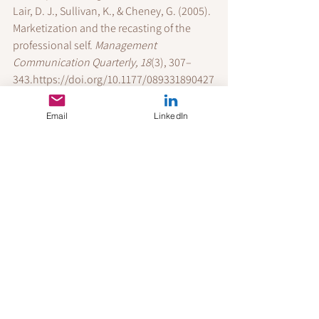
Lair, D. J., Sullivan, K., & Cheney, G. (2005). 
Marketization and the recasting of the 
professional self. 
Management 
Communication Quarterly, 18
(3), 307–
343.
https://doi.org/10.1177/089331890427
0744
Shepherd, I. D. H. (2005). From cattle and 
Email
LinkedIn
coke to Charlie: Meeting the challenge of 
self marketing and personal branding. 
Journal of Marketing Management, 21
(5–
6), 589–
606.
https://doi.org/10.1362/02672570543
07381
Tversky, A., & Kahneman, D. (1974). 
Judgment under uncertainty: Heuristics 
and biases. 
Science, 185
(4157), 1124–
1131.
https://doi.org/10.1126/science.185.4
157.1124
Weick, K. E. (1995). 
Sensemaking in 