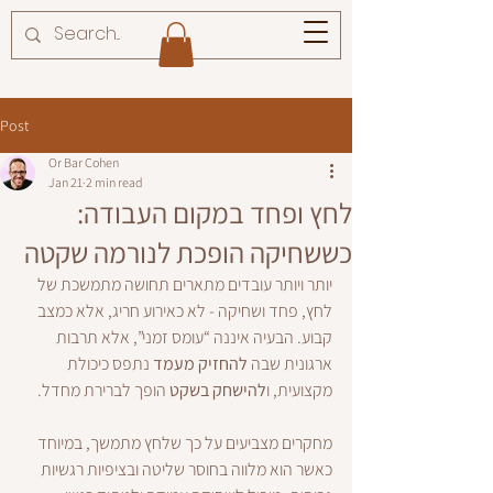
Post
Or Bar Cohen
Jan 21
2 min read
לחץ ופחד במקום העבודה:
כששחיקה הופכת לנורמה שקטה
יותר ויותר עובדים מתארים תחושה מתמשכת של 
לחץ, פחד ושחיקה - לא כאירוע חריג, אלא כמצב 
קבוע. הבעיה איננה “עומס זמני”, אלא תרבות 
ארגונית שבה 
להחזיק מעמד
 נתפס כיכולת 
מקצועית, ו
להישחק בשקט
 הופך לברירת מחדל.
מחקרים מצביעים על כך שלחץ מתמשך, במיוחד 
כאשר הוא מלווה בחוסר שליטה ובציפיות רגשיות 