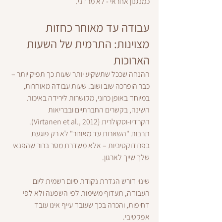
כמנגנון אחראי - לא מרדני.
עבודה עד מאוחר כחזות 
מצוינות: התרמית של השעות 
הארוכות
ההנחה שככל שתשקיע יותר שעות כך תפיק יותר – 
כבר הופרכה שוב ושוב. שעות עבודה מאוחרות, 
במיוחד באופן כרוני, מקושרות לירידה באיכות 
השינה, בקשרים החברתיים ובבריאות 
הקרדיו-וסקולרית (Virtanen et al., 2012). 
תרבות "השארות עד מאוחר" לא רק פוגעת 
בפרודוקטיביות – אלא משדרת מסר ברור שהפנאי 
שלך שייך לארגון.
שינוי דורש הגדרת נקודת סיום רשמית ליום 
העבודה, תעדוף משימות לפי השפעה ולא לפי 
דחיפות, והכרה בכך שעובד עייף אינו עובד 
אפקטיבי.