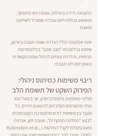
התוצאה: ירידה ביעילות, עומס רגשי מתמשך, 
וטשטוש גבולות חיים-עבודה שמוביל לשחיקה 
מואצת.
שינוי אפקטיבי כולל הגדרת שעות תגובה בארגון, 
שימוש בכלים כמו "מצב שקט" בפלטפורמות 
פנימיות, והדרכת צוותים לניהול עומס תקשורתי 
באופן יזום ולא תגובתי.
ריבוי משימות כמיתוס ניהולי: 
הפירוק השקט של תשומת הלב
מולטי-טאסקינג נתפס ככישרון, אך בפועל הוא 
אחד מהגורמים המרכזיים לביצועים ירודים. כל 
מעבר בין משימות דורש מהמערכת הקוגניטיבית 
לבצע "החלפה תפקודית", שגובה זמן, אנרגיה 
ופוגע ביכולת לקבל החלטות (Rubinstein et al., 
2001). מעבר לכך, ריבוי משימות מונע את כניסת 