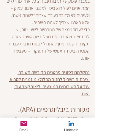
במבנה עומק של תרבות עבודה. כל אחד מהרגלים 
המתוארים לעיל הוא ביטוי למנגנון ארגוני עמוק – 
ולעיתים לא מדובר בעובד שצריך "לשנות גישה", 
אלא בארגון שצריך לשנות תשתית.
כדי לעבור ממצב של תגובתיות לשינוי יזום, יש 
להתחיל בזיהוי הרגלים רעילים שמוסווים כשגרה 
תקינה. רק אז, ניתן להתחיל לבנות תרבות עבודה 
שמכירה ביסוד האנושי של התפקוד – ומעצימה 
אותו.
נתקלתם בסוגיה פרטנית הדורשת חשיבה 
יצירתית בשביל לחזור מסלול? מוזמנים לקרוא 
עוד על השירותים המוצעים וליצור קשר עוד 
היום.
מקורות ביבליוגרפיים (APA):
Brown, K. W., & Ryan, R. M. (2003). The 
benefits of being present: 
Email
LinkedIn
mindfulness and its role in 