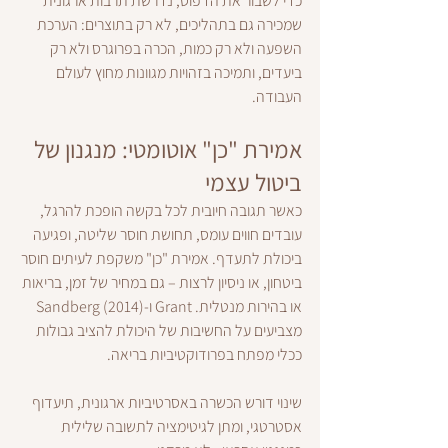
כדי לשבור את הדפוס, נדרשת תרבות ארגונית 
שמכירה גם בתהליכים, לא רק בתוצרים: הערכת 
השפעה ולא רק כמות, הכרה בפרוגרס ולא רק 
ביעדים, ותמיכה בזהויות מגוונות מחוץ לעולם 
העבודה.
אמירת "כן" אוטומטי: מנגנון של 
ביטול עצמי
כאשר תגובה חיובית לכל בקשה הופכת להרגל, 
עובדים חווים עומס, תחושת חוסר שליטה, ופגיעה 
ביכולת לתעדף. אמירת "כן" משקפת לעיתים חוסר 
ביטחון, או ניסיון לרצות – גם במחיר של זמן, בריאות 
או בהירות מנטלית. Grant ו-Sandberg (2014) 
מצביעים על החשיבות של היכולת להציב גבולות 
ככלי מפתח בפרודוקטיביות בריאה.
שינוי דורש הכשרה באסרטיביות ארגונית, תיעדוף 
אסטרטגי, ומתן לגיטימציה לתשובה שלילית 