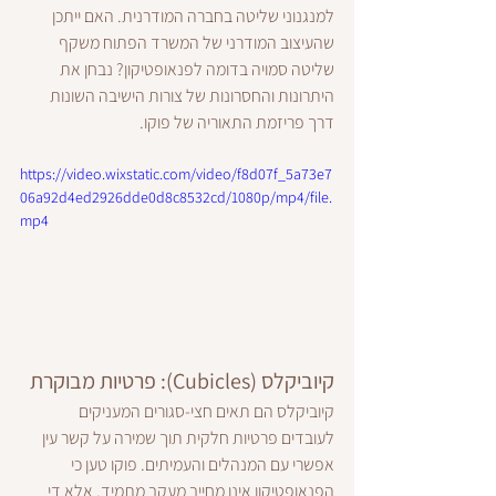
למנגנוני שליטה בחברה המודרנית. האם ייתכן 
שהעיצוב המודרני של המשרד הפתוח משקף 
שליטה סמויה בדומה לפנאופטיקון? נבחן את 
היתרונות והחסרונות של צורות הישיבה השונות 
דרך פריזמת התאוריה של פוקו.
https://video.wixstatic.com/video/f8d07f_5a73e7
06a92d4ed2926dde0d8c8532cd/1080p/mp4/file.
mp4
קיוביקלס (Cubicles): פרטיות מבוקרת
קיוביקלס הם תאים חצי-סגורים המעניקים 
לעובדים פרטיות חלקית תוך שמירה על קשר עין 
אפשרי עם המנהלים והעמיתים. פוקו טען כי 
הפנאופטיקון אינו מחייב מעקב מתמיד, אלא די 