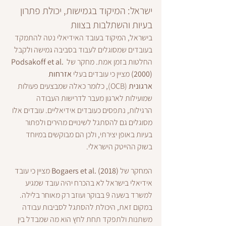
ישראל: המיקוד בגמישות, יכולת פתרון 
בעיות והשתלבות בצוות
בישראל, המיקוד בעובד האידיאלי נטה להתמקד 
בעובדים שמסוגלים לעבוד בסביבה גמישה ולקבל 
החלטות בזמן אמת. מחקר של 
Podsakoff et al. 
(2000)
 מציין כי עובדים בעלי 
אזרחות 
ארגונית
 (OCB), כלומר כאלה שמבצעים פעולות 
שמועילות לארגון מעבר לדרישות העבודה 
הרגילות, נתפסים כעובדים אידיאליים. עובדים אלו 
מסוגלים גם להסתגל לשינויים מהירים ולפתור 
בעיות באופן יצירתי, ולכן הם מבוקשים במיוחד 
בשוק ההייטק הישראלי.
המחקר של 
Bogaers et al. (2018)
 מציין כי עובד 
אידיאלי בישראל לא בהכרח יהיה עובד שמגיע 
למשרד בשעה 9 בבוקר ועוזב רק מאוחר בלילה. 
במקום זאת, היכולת להסתגל לסביבות עבודה 
משתנות ולתפקד תחת לחץ הוא מה שמבדל בין 